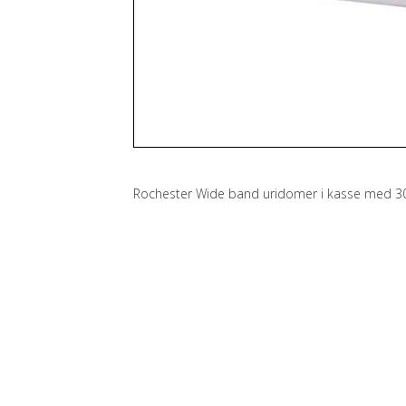
-Linehjul og spoler
-SI TECH
-Slanger
-Tasker
Rochester Wide band uridomer i kasse med 30
-Tøj, caps mv
-Wetnotes, logbøger m