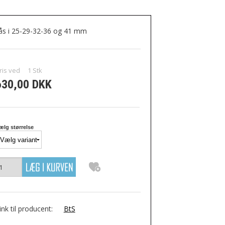
ås i 25-29-32-36 og 41 mm
ris ved
1
Stk
630,00 DKK
ælg størrelse
ink til producent:
BtS