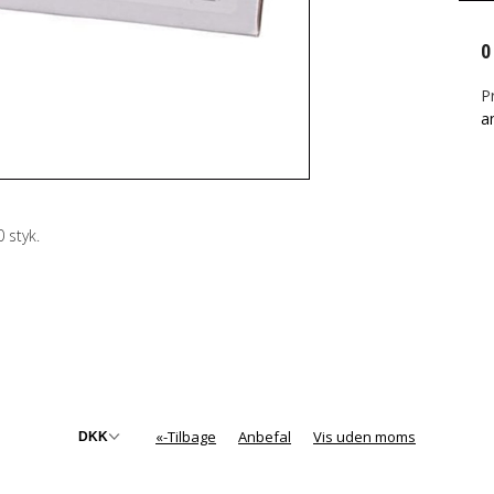
0
P
a
 styk.
v
«-Tilbage
Anbefal
Vis uden moms