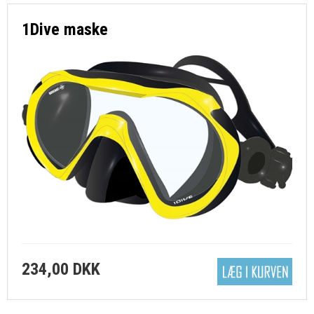
DYKKERKURSUS MV
1Dive maske
DYKKERKLUB
FORSIDE
KURV
BESTIL
NYHEDER
TILBUD
234,00 DKK
PROFIL
VILKÅR