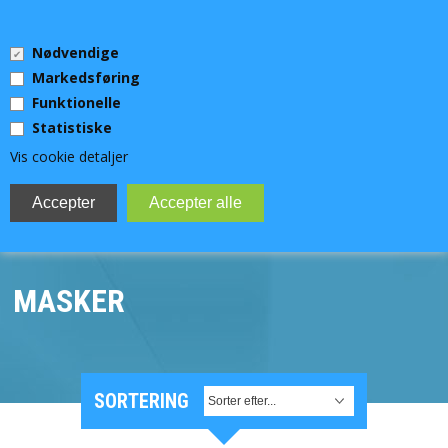
0 Vare(r)
Nødvendige
0,00 DKK
Markedsføring
Funktionelle
Statistiske
Vis cookie detaljer
MENU
DYKKERUDSTYR
MASKER
TEKNISK DYKKERUDSTYR
UV-JAGT
SORTERING
VIDEOLYS OG LYGTER