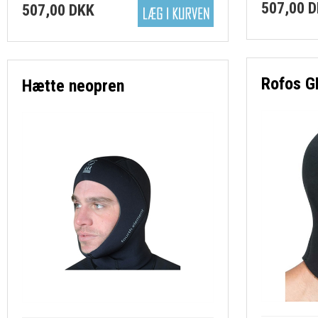
507,00 
507,00 DKK
-Linehjul og spoler
-SI TECH
Rofos G
Hætte neopren
-Slanger
-Tasker
-Tøj, caps mv
-Wetnotes, logbøger m