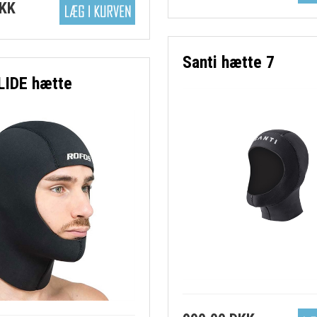
DKK
Santi hætte 7
LIDE hætte
v