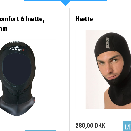
-Sokker
-Bøjer mv.
omfort 6 hætte,
Hætte
mv
-Dykkerur
mm
-Knive
-Tasker
280,00 DKK