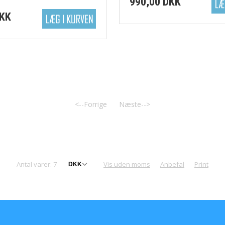
990,00 DKK
DKK
<--Forrige
Næste-->
Antal varer: 7
Vis uden moms
Anbefal
Print