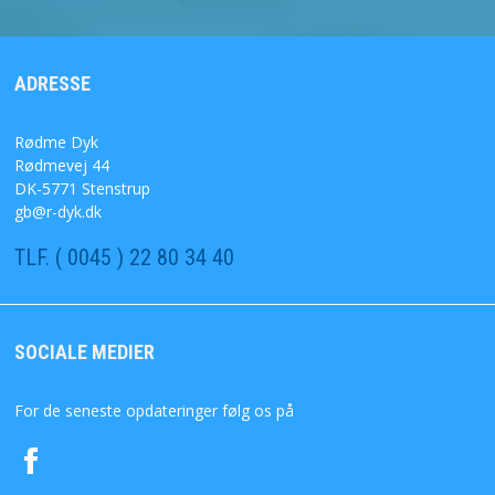
DYKKERKURSUS MV
DYKKERKLUB
ADRESSE
FORSIDE
Rødme Dyk
Rødmevej 44
DK-5771 Stenstrup
KURV
gb@r-dyk.dk
BESTIL
TLF. ( 0045 ) 22 80 34 40
NYHEDER
SOCIALE MEDIER
TILBUD
For de seneste opdateringer følg os på
PROFIL
VILKÅR