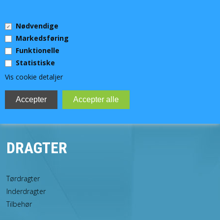
0 Vare(r)
Nødvendige
0,00 DKK
Markedsføring
Funktionelle
Statistiske
Vis cookie detaljer
MENU
DYKKERUDSTYR
DRAGTER
TEKNISK DYKKERUDSTYR
UV-JAGT
Tørdragter
Inderdragter
VIDEOLYS OG LYGTER
Tilbehør