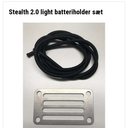
DYKKERKURSUS MV
Stealth 2.0 light batteriholder sæt
DYKKERKLUB
FORSIDE
KURV
BESTIL
NYHEDER
TILBUD
PROFIL
VILKÅR