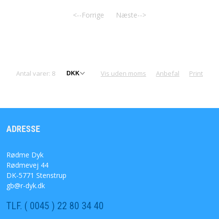
<--Forrige
Næste-->
Antal varer: 8
Vis uden moms
Anbefal
Print
ADRESSE
Rødme Dyk
Rødmevej 44
DK-5771 Stenstrup
gb@r-dyk.dk
TLF. ( 0045 ) 22 80 34 40