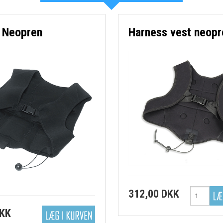
-Sokker
-Bøjer mv.
 Neopren
Harness vest neopr
mv
-Dykkerur
-Knive
-Tasker
312,00 DKK
DKK