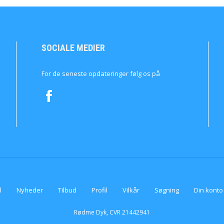
SOCIALE MEDIER
For de seneste opdateringer følg os på
l
Nyheder
Tilbud
Profil
Vilkår
Søgning
Din konto
Rødme Dyk, CVR 21442941