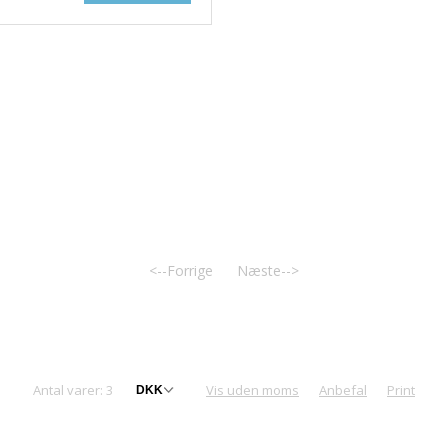
<--Forrige
Næste-->
v
Antal varer: 3
Vis uden moms
Anbefal
Print