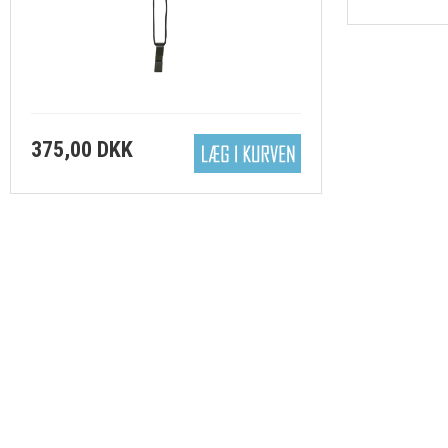
-Linehjul og spoler
-SI TECH
-Slanger
375,00 DKK
-Tasker
-Tøj, caps mv
-Wetnotes, logbøger m