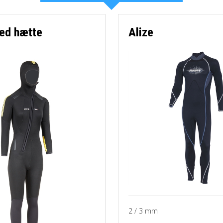
-Sokker
-Bøjer mv.
ed hætte
Alize
mv
-Dykkerur
-Knive
-Tasker
2 / 3 mm