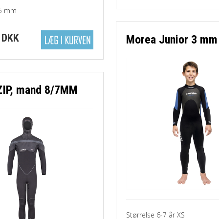
6,5 mm
 DKK
Morea Junior 3 mm
IP, mand 8/7MM
Størrelse 6-7 år XS