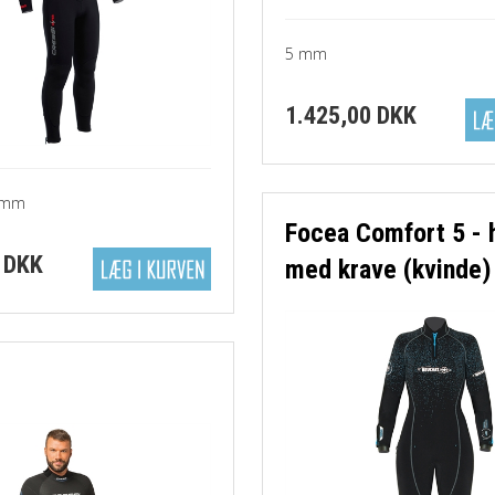
5 mm
1.425,00 DKK
7 mm
Focea Comfort 5 - 
 DKK
med krave (kvinde)