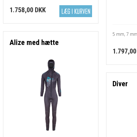
-Linehjul og spoler
1.758,00 DKK
-SI TECH
5 mm, 7 m
-Slanger
Alize med hætte
1.797,00
-Tasker
-Tøj, caps mv
Diver
-Wetnotes, logbøger m