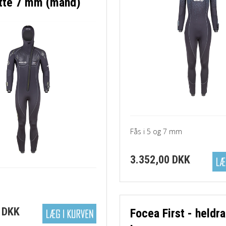
tte 7 mm (mand)
Fås i 5 og 7 mm
3.352,00 DKK
 DKK
Focea First - heldr