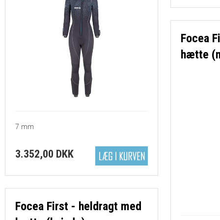
Focea Fi
hætte (
7 mm
3.352,00 DKK
Focea First - heldragt med