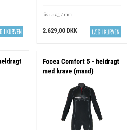
fås i 5 og 7 mm
2.629,00 DKK
heldragt
Focea Comfort 5 - heldragt
med krave (mand)