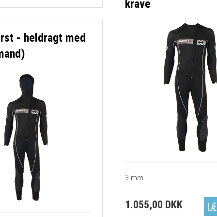
krave
rst - heldragt med
mand)
3 mm
1.055,00 DKK