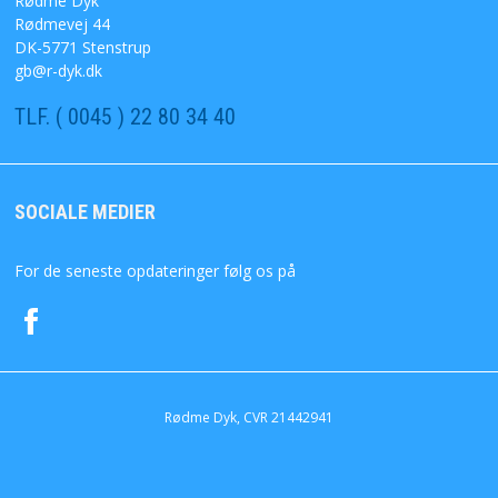
Rødme Dyk
Rødmevej 44
SØGNING
DK-5771 Stenstrup
gb@r-dyk.dk
DIN KONTO
TLF. ( 0045 ) 22 80 34 40
FAVORIT
SOCIALE MEDIER
KONTAKT OS
For de seneste opdateringer følg os på
Rødme Dyk, CVR 21442941