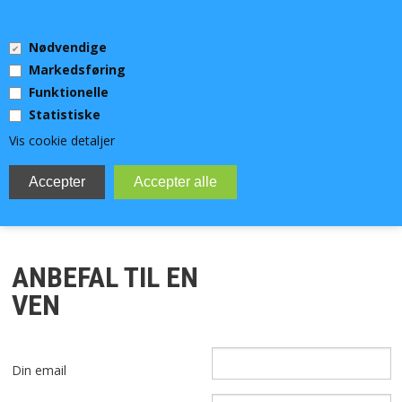
0 Vare(r)
Nødvendige
0,00 DKK
Markedsføring
Funktionelle
Statistiske
Vis cookie detaljer
MENU
DYKKERUDSTYR
ANBEFAL TIL EN
TEKNISK DYKKERUDSTYR
VEN
UV-JAGT
Din email
VIDEOLYS OG LYGTER