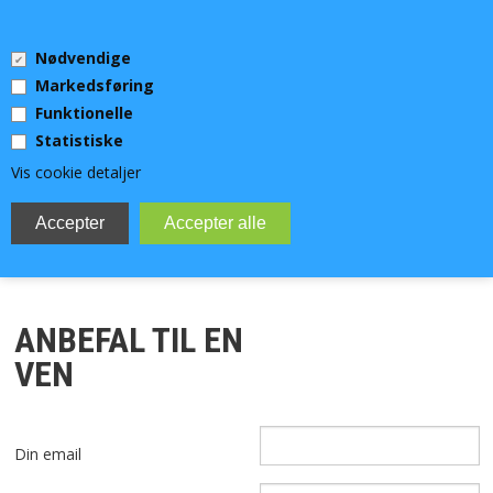
0 Vare(r)
Nødvendige
0,00 DKK
Markedsføring
Funktionelle
Statistiske
Vis cookie detaljer
MENU
DYKKERUDSTYR
ANBEFAL TIL EN
TEKNISK DYKKERUDSTYR
VEN
UV-JAGT
Din email
VIDEOLYS OG LYGTER