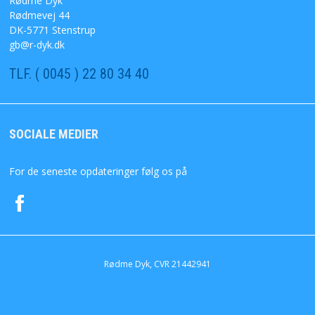
Rødme Dyk
Rødmevej 44
SØGNING
DK-5771 Stenstrup
gb@r-dyk.dk
DIN KONTO
TLF. ( 0045 ) 22 80 34 40
FAVORIT
SOCIALE MEDIER
KONTAKT OS
For de seneste opdateringer følg os på
Rødme Dyk, CVR 21442941