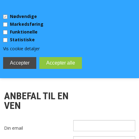
0 Vare(r)
Nødvendige
0,00 DKK
Markedsføring
Funktionelle
Statistiske
Vis cookie detaljer
MENU
DYKKERUDSTYR
ANBEFAL TIL EN
TEKNISK DYKKERUDSTYR
VEN
UV-JAGT
Din email
VIDEOLYS OG LYGTER