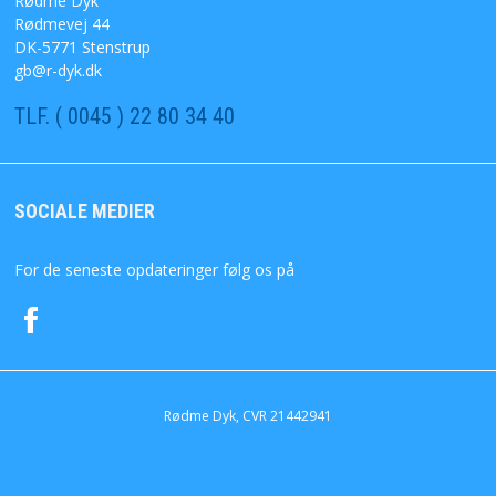
Rødme Dyk
Rødmevej 44
SØGNING
DK-5771 Stenstrup
gb@r-dyk.dk
DIN KONTO
TLF. ( 0045 ) 22 80 34 40
FAVORIT
SOCIALE MEDIER
KONTAKT OS
For de seneste opdateringer følg os på
Rødme Dyk, CVR 21442941