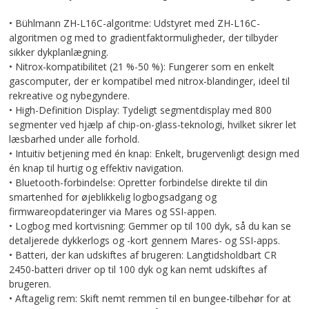
• Bühlmann ZH-L16C-algoritme: Udstyret med ZH-L16C-
algoritmen og med to gradientfaktormuligheder, der tilbyder
sikker dykplanlægning.
• Nitrox-kompatibilitet (21 %-50 %): Fungerer som en enkelt
gascomputer, der er kompatibel med nitrox-blandinger, ideel til
rekreative og nybegyndere.
• High-Definition Display: Tydeligt segmentdisplay med 800
segmenter ved hjælp af chip-on-glass-teknologi, hvilket sikrer let
læsbarhed under alle forhold.
• Intuitiv betjening med én knap: Enkelt, brugervenligt design med
én knap til hurtig og effektiv navigation.
• Bluetooth-forbindelse: Opretter forbindelse direkte til din
smartenhed for øjeblikkelig logbogsadgang og
firmwareopdateringer via Mares og SSI-appen.
• Logbog med kortvisning: Gemmer op til 100 dyk, så du kan se
detaljerede dykkerlogs og -kort gennem Mares- og SSI-apps.
• Batteri, der kan udskiftes af brugeren: Langtidsholdbart CR
2450-batteri driver op til 100 dyk og kan nemt udskiftes af
brugeren.
• Aftagelig rem: Skift nemt remmen til en bungee-tilbehør for at