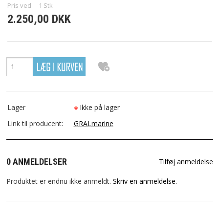
Pris ved
1
Stk
2.250,00 DKK
SØGNING
DIN KONTO
FAVORIT
KONTAKT OS
Lager
Ikke på lager
Link til producent:
GRALmarine
0 ANMELDELSER
Tilføj anmeldelse
Produktet er endnu ikke anmeldt.
Skriv en anmeldelse.