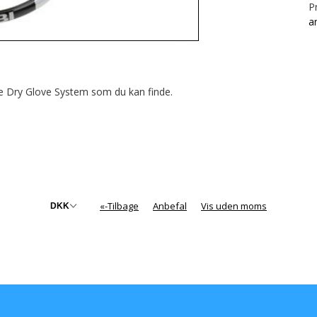
P
a
e Dry Glove System som du kan finde.
v
«-Tilbage
Anbefal
Vis uden moms