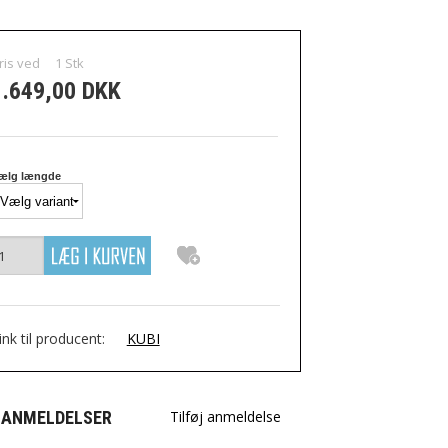
ris ved
1
Stk
1.649,00 DKK
ælg længde
ink til producent:
KUBI
 ANMELDELSER
Tilføj anmeldelse